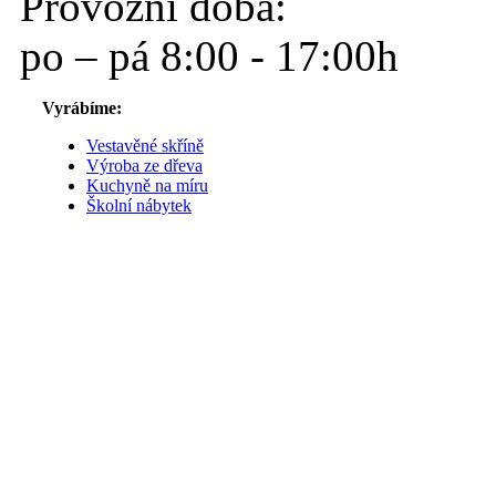
Provozní doba:
po – pá 8:00 - 17:00h
Vyrábíme:
Vestavěné skříně
Výroba ze dřeva
Kuchyně na míru
Školní nábytek